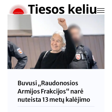
Skip
to
content
Buvusi „Raudonosios
Armijos Frakcijos“ narė
nuteista 13 metų kalėjimo