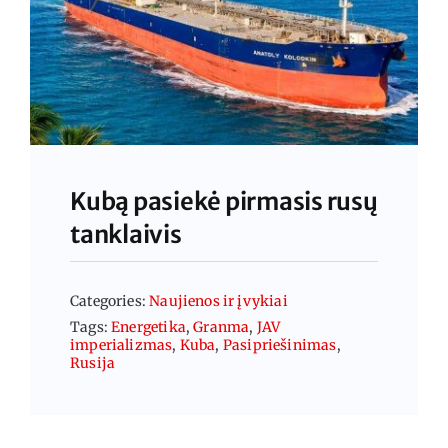
Kubą pasiekė pirmasis rusų
tanklaivis
Categories:
Naujienos ir įvykiai
Tags:
Energetika
,
Granma
,
JAV
imperializmas
,
Kuba
,
Pasipriešinimas
,
Rusija