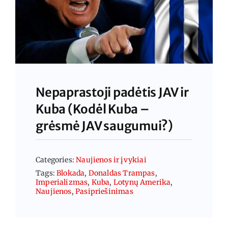
Nepaprastoji padėtis JAV ir
Kuba (Kodėl Kuba –
grėsmė JAV saugumui?)
Categories:
Naujienos ir įvykiai
Tags:
Blokada
,
Donaldas Trampas
,
Imperializmas
,
Kuba
,
Lotynų Amerika
,
Naujienos
,
Pasipriešinimas