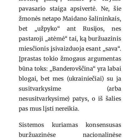
pavasario staiga apsivertė. Ne, šie
žmonės netapo Maidano šalininkais,
bet „užpyko“ ant Rusijos, nes
pastaroji „atėmė“ tai, ką buržuazinis
miesčionis įsivaizduoja esant „sava“.
Įprastas tokio žmogaus argumentas
būna toks: „Banderovščina“ yra labai
blogai, bet mes (ukrainiečiai) su ja
susitvarkysime (arba
nesusitvarkysime) patys, o iš šalies
pas mus lįsti nereikia.
Sistemos kuriamas konsensusas
buržuazinėse nacionalinėse