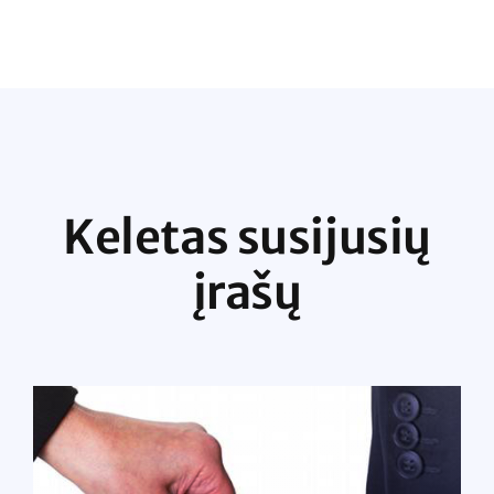
Keletas susijusių
įrašų