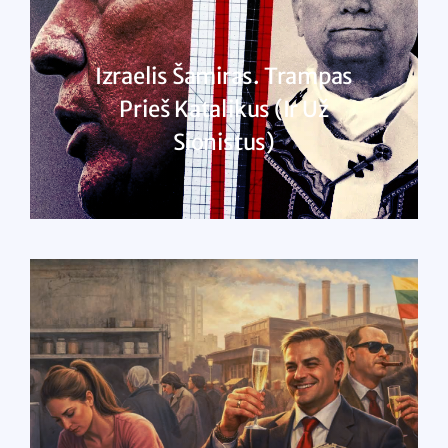
Izraelis Šamiras. Trampas
Prieš Katalikus (ir Už
Sionistus)
SKAITYTI DAUGIAU