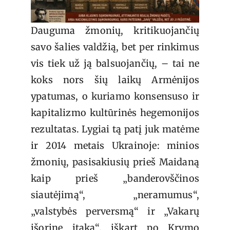
Dauguma žmonių, kritikuojančių
savo šalies valdžią, bet per rinkimus
vis tiek už ją balsuojančių, – tai ne
koks nors šių laikų Armėnijos
ypatumas, o kuriamo konsensuso ir
kapitalizmo kultūrinės hegemonijos
rezultatas. Lygiai tą patį juk matėme
ir 2014 metais Ukrainoje: minios
žmonių, pasisakiusių prieš Maidaną
kaip prieš „banderovščinos
siautėjimą“, „neramumus“,
„valstybės perversmą“ ir „Vakarų
išorinę įtaką“, iškart po Krymo