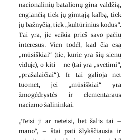
nacionalinių batalionų gina valdžią,
engiančią tiek jų gimtąją kalbą, tiek
jų bažnyčią, tiek „kultūrinius kodus“.
Tai yra, jie veikia prieš savo pačių
interesus. Vien todėl, kad čia esą
„mūsiškiai“ (tie, kurie yra šių sienų
viduje), o kiti – ne (tai yra „svetimi“,
„prašalaičiai“). Ir tai galioja net
tuomet, jei „mūsiškiai“ yra
žmogėdrystės ir elementaraus
nacizmo šalininkai.
„Teisi ji ar neteisi, bet šalis tai –
mano“, – štai pati šlykščiausia ir