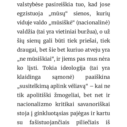
valstybėse pasireiškia tuo, kad jose
egzistuoja „mūsų“ sienos, kurių
viduje valdo „mūsiškė“ (nacionalinė)
valdžia (tai yra vietiniai buržua), o už
šių sienų gali būti tiek priešai, tiek
draugai, bet šie bet kuriuo atveju yra
„ne mūsiškiai“, ir jiems pas mus nėra
ko lįsti. Tokia ideologija (tai yra
klaidinga sąmonė) paaiškina
„susitelkimą aplink vėliavą“ – kai ne
tik apolitiški žmogeliai, bet net ir
nacionalizmo kritikai savanoriškai
stoja į ginkluotąsias pajėgas ir kartu
su fašistuojančiais piliečiais iš