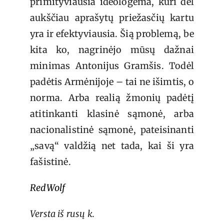
primityviausia ideologema, kuri dėl
aukščiau aprašytų priežasčių kartu
yra ir efektyviausia. Šią problemą, be
kita ko, nagrinėjo mūsų dažnai
minimas Antonijus Gramšis. Todėl
padėtis Armėnijoje – tai ne išimtis, o
norma. Arba realią žmonių padėtį
atitinkanti klasinė sąmonė, arba
nacionalistinė sąmonė, pateisinanti
„savą“ valdžią net tada, kai ši yra
fašistinė.
RedWolf
Versta iš rusų k.