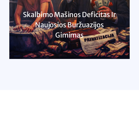
Skalbimo Mašinos Deficitas Ir
Naujosios Buržuazijos
Gimimas
SKAITYTI DAUGIAU