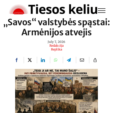
Skip
to
„Savos“ valstybės spąstai:
content
Armėnijos atvejis
July 7, 2026
Redakcija
Replika