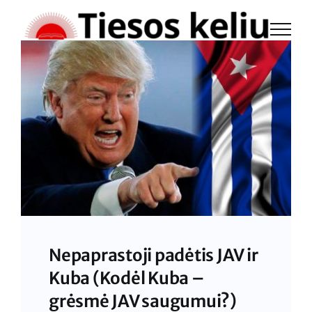
Skip
to
content
Nepaprastoji padėtis JAV ir
Kuba (Kodėl Kuba –
grėsmė JAV saugumui?)