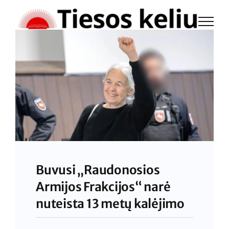
Skip
to
content
Buvusi „Raudonosios
Armijos Frakcijos“ narė
nuteista 13 metų kalėjimo