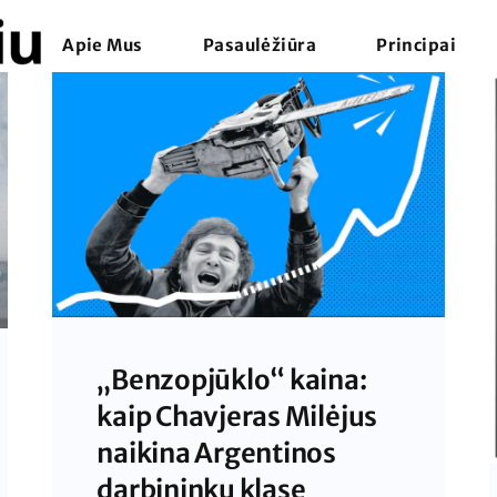
Apie Mus
Pasaulėžiūra
Principai
„Benzopjūklo“ kaina:
kaip Chavjeras Milėjus
naikina Argentinos
darbininkų klasę