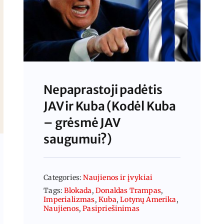
Nepaprastoji padėtis
JAV ir Kuba (Kodėl Kuba
– grėsmė JAV
saugumui?)
Categories:
Naujienos ir įvykiai
Tags:
Blokada
,
Donaldas Trampas
,
Imperializmas
,
Kuba
,
Lotynų Amerika
,
Naujienos
,
Pasipriešinimas