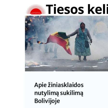
Skip
to
content
Apie žiniasklaidos
nutylimą sukilimą
Bolivijoje