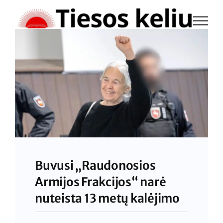
Skip
to
content
Buvusi „Raudonosios
Armijos Frakcijos“ narė
nuteista 13 metų kalėjimo