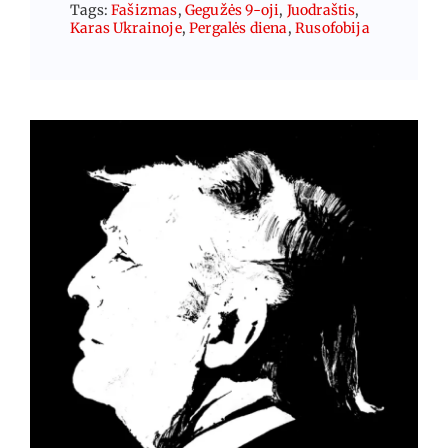
Tags:
Fašizmas
,
Gegužės 9-oji
,
Juodraštis
,
Karas Ukrainoje
,
Pergalės diena
,
Rusofobija