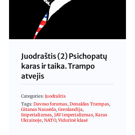
Juodraštis (2) Psichopatų
karas ir taika. Trampo
atvejis
Categories:
Juodraštis
Tags:
Davoso forumas
,
Donaldas Trampas
,
Gitanas Nausėda
,
Grenlandija
,
Imperializmas
,
JAV imperializmas
,
Karas
Ukrainoje
,
NATO
,
Vidurinė klasė