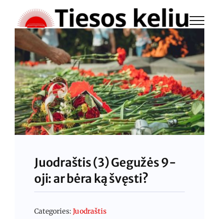
Skip
to
content
Juodraštis (3) Gegužės 9-
oji: ar bėra ką švęsti?
Categories:
Juodraštis