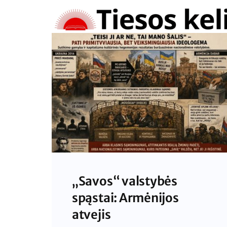
Skip
to
content
„Savos“ valstybės
spąstai: Armėnijos
atvejis