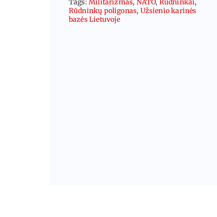
Tags:
Militarizmas
,
NATO
,
Rūdninkai
,
Rūdninkų poligonas
,
Užsienio karinės
bazės Lietuvoje