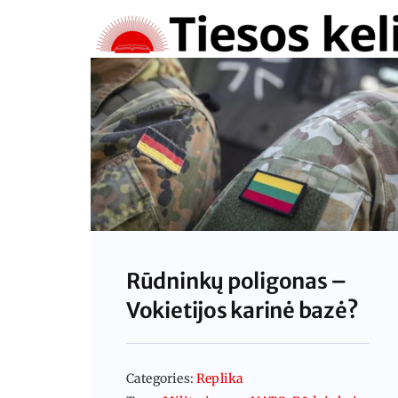
Skip
to
content
Rūdninkų poligonas –
Vokietijos karinė bazė?
Categories:
Replika