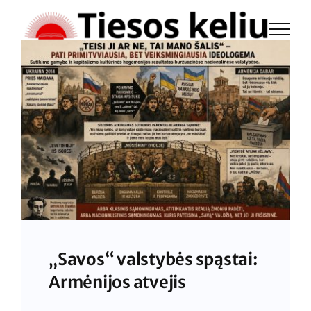
Skip
to
content
„Savos“ valstybės spąstai:
Armėnijos atvejis