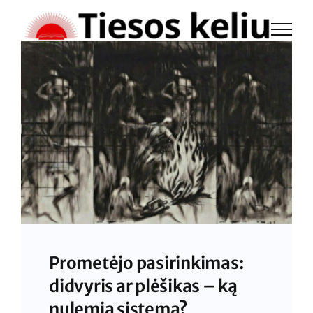
Skip
to
content
Prometėjo pasirinkimas:
didvyris ar plėšikas – ką
nulemia sistema?