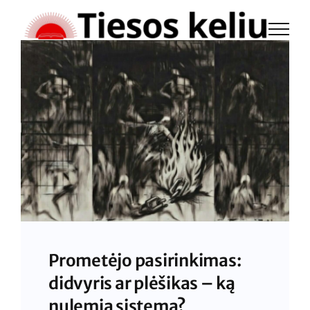
Skip
to
content
Prometėjo pasirinkimas:
didvyris ar plėšikas – ką
nulemia sistema?