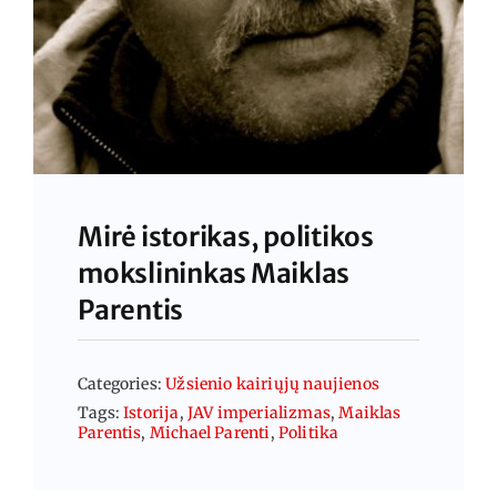
Mirė istorikas, politikos
mokslininkas Maiklas
Parentis
Categories:
Užsienio kairiųjų naujienos
Tags:
Istorija
,
JAV imperializmas
,
Maiklas
Parentis
,
Michael Parenti
,
Politika