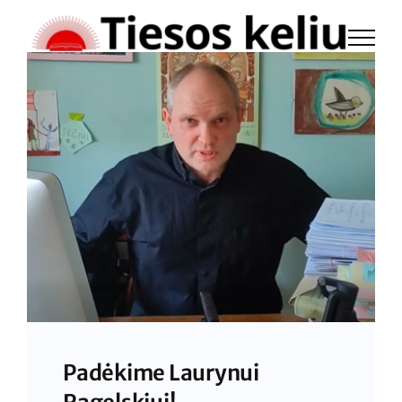
Skip
to
content
Padėkime Laurynui