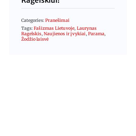
Ragelskiui!
Categories:
Pranešimai
Tags:
Fašizmas Lietuvoje
,
Laurynas
Ragelskis
,
Naujienos ir įvykiai
,
Parama
,
Žodžio laisvė