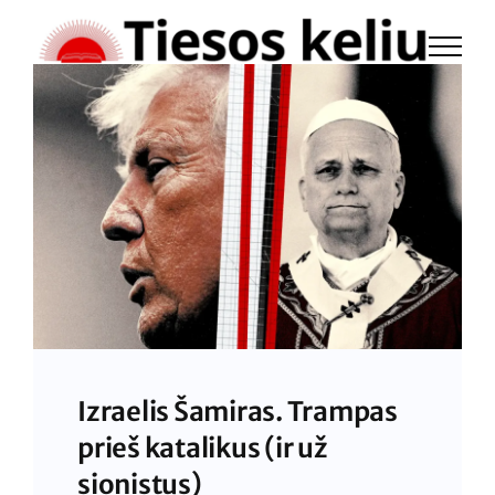
Skip
to
content
Izraelis Šamiras. Trampas
prieš katalikus (ir už
sionistus)