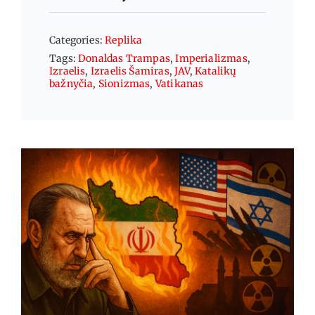
Categories:
Replika
Tags:
Donaldas Trampas
,
Imperializmas
,
Izraelis
,
Izraelis Šamiras
,
JAV
,
Katalikų
bažnyčia
,
Sionizmas
,
Vatikanas