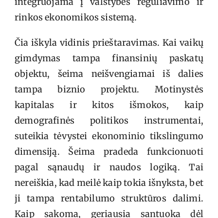
integruojama į valstybės reguliavimo ir
rinkos ekonomikos sistemą.
Čia iškyla vidinis prieštaravimas. Kai vaikų
gimdymas tampa finansinių paskatų
objektu, šeima neišvengiamai iš dalies
tampa biznio projektu. Motinystės
kapitalas ir kitos išmokos, kaip
demografinės politikos instrumentai,
suteikia tėvystei ekonominio tikslingumo
dimensiją. Šeima pradeda funkcionuoti
pagal sąnaudų ir naudos logiką. Tai
nereiškia, kad meilė kaip tokia išnyksta, bet
ji tampa rentabilumo struktūros dalimi.
Kaip sakoma, geriausia santuoka dėl