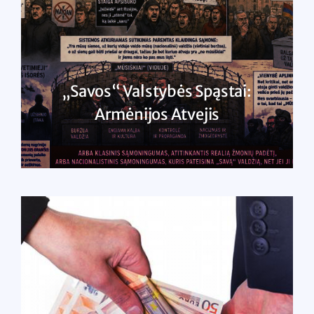
„Savos“ Valstybės Spąstai:
Armėnijos Atvejis
SKAITYTI DAUGIAU