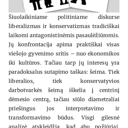
Šiuolaikiniame politiniame diskurse
liberalizmas ir konservatizmas tradiciškai
laikomi antagonistinėmis pasaulėžiūromis.
Jų konfrontacija apima praktiškai visas
viešojo gyvenimo sritis – nuo ekonomikos
iki kultūros. Tačiau tarp jų interesų yra
paradoksalus sutapimo taškas: šeima. Tiek
liberalios, tiek konservatyvios
darbotvarkės šeimą iškelia į centrinį
dėmesio centrą, tačiau siūlo diametraliai
priešingus jos interpretavimo ir
transformavimo būdus. Visgi gilesnė
analizė atskleidžia, kad abu požiūriai,