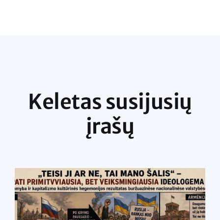
Keletas susijusių
įrašų