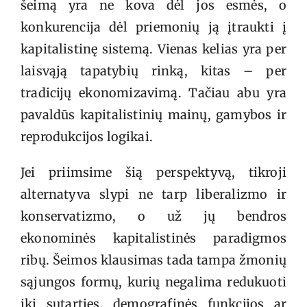
šeimą yra ne kova dėl jos esmės, o
konkurencija dėl priemonių ją įtraukti į
kapitalistinę sistemą. Vienas kelias yra per
laisvąją tapatybių rinką, kitas – per
tradicijų ekonomizavimą. Tačiau abu yra
pavaldūs kapitalistinių mainų, gamybos ir
reprodukcijos logikai.
Jei priimsime šią perspektyvą, tikroji
alternatyva slypi ne tarp liberalizmo ir
konservatizmo, o už jų bendros
ekonominės kapitalistinės paradigmos
ribų. Šeimos klausimas tada tampa žmonių
sąjungos formų, kurių negalima redukuoti
iki sutarties, demografinės funkcijos ar