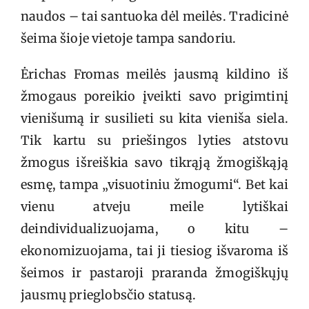
naudos – tai santuoka dėl meilės. Tradicinė
šeima šioje vietoje tampa sandoriu.
Ėrichas Fromas meilės jausmą kildino iš
žmogaus poreikio įveikti savo prigimtinį
vienišumą ir susilieti su kita vieniša siela.
Tik kartu su priešingos lyties atstovu
žmogus išreiškia savo tikrąją žmogiškąją
esmę, tampa „visuotiniu žmogumi“. Bet kai
vienu atveju meile lytiškai
deindividualizuojama, o kitu –
ekonomizuojama, tai ji tiesiog išvaroma iš
šeimos ir pastaroji praranda žmogiškųjų
jausmų prieglobsčio statusą.