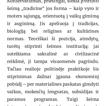
Konservatizmas, priešingai, siekia įtvirtinti
šeimą „tradicine“ jos forma – kaip vyro ir
moters sąjungą, orientuotą į vaikų gimimą
ir auginimą. Jis apeliuoja į tradicijas,
biologiją bei religines ar kultūrines
normas. Teoriškai ši pozicija, atrodytų,
turėtų stiprinti šeimos instituciją: jai
suteikiama sakralinė ar civilizacinė
reikšmė, ji tampa visuomenės pagrindu.
Tačiau realioje politinėje praktikoje šis
stiprinimas dažnai įgauna ekonominį
pobūdį – per materialines paskatas gimdyti
vaikus, mokesčių lengvatas, subsidijas ir
paramos programas. Taigi šeima