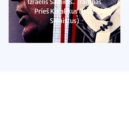
Izraelis Šamiras. Trampas
Prieš Katalikus (ir Už
Sionistus)
SKAITYTI DAUGIAU