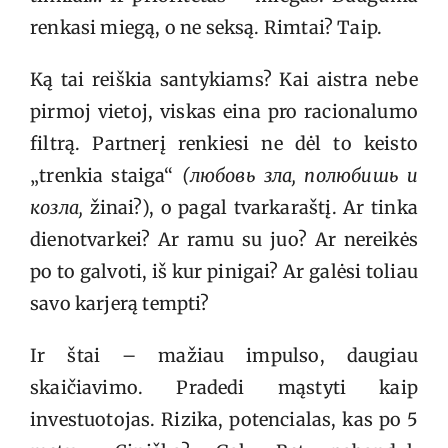
renkasi miegą, o ne seksą. Rimtai? Taip.
Ką tai reiškia santykiams? Kai aistra nebe
pirmoj vietoj, viskas eina pro racionalumo
filtrą. Partnerį renkiesi ne dėl to keisto
„trenkia staiga“
(любовь зла, полюбишь и
козла,
žinai?), o pagal tvarkaraštį. Ar tinka
dienotvarkei? Ar ramu su juo? Ar nereikės
po to galvoti, iš kur pinigai? Ar galėsi toliau
savo karjerą tempti?
Ir štai – mažiau impulso, daugiau
skaičiavimo. Pradedi mąstyti kaip
investuotojas. Rizika, potencialas, kas po 5