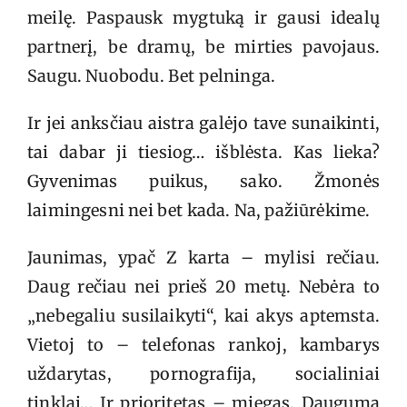
meilę. Paspausk mygtuką ir gausi idealų
partnerį, be dramų, be mirties pavojaus.
Saugu. Nuobodu. Bet pelninga.
Ir jei anksčiau aistra galėjo tave sunaikinti,
tai dabar ji tiesiog… išblėsta. Kas lieka?
Gyvenimas puikus, sako. Žmonės
laimingesni nei bet kada. Na, pažiūrėkime.
Jaunimas, ypač Z karta – mylisi rečiau.
Daug rečiau nei prieš 20 metų. Nebėra to
„nebegaliu susilaikyti“, kai akys aptemsta.
Vietoj to – telefonas rankoj, kambarys
uždarytas, pornografija, socialiniai
tinklai… Ir prioritetas – miegas. Dauguma