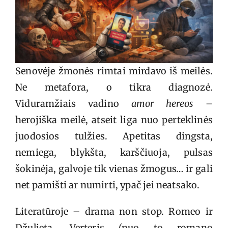
Senovėje žmonės rimtai mirdavo iš meilės.
Ne metafora, o tikra diagnozė.
Viduramžiais vadino
amor hereos
–
herojiška meilė, atseit liga nuo perteklinės
juodosios tulžies. Apetitas dingsta,
nemiega, blykšta, karščiuoja, pulsas
šokinėja, galvoje tik vienas žmogus… ir gali
net pamišti ar numirti, ypač jei neatsako.
Literatūroje – drama non stop. Romeo ir
Džuljeta, Verteris (nuo to romano