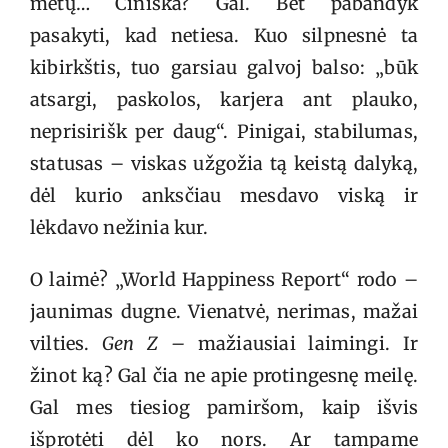
metų… Ciniška? Gal. Bet pabandyk
pasakyti, kad netiesa. Kuo silpnesnė ta
kibirkštis, tuo garsiau galvoj balso: „būk
atsargi, paskolos, karjera ant plauko,
neprisirišk per daug“. Pinigai, stabilumas,
statusas – viskas užgožia tą keistą dalyką,
dėl kurio anksčiau mesdavo viską ir
lėkdavo nežinia kur.
O laimė? „World Happiness Report“ rodo –
jaunimas dugne. Vienatvė, nerimas, mažai
vilties.
Gen Z –
mažiausiai laimingi. Ir
žinot ką? Gal čia ne apie protingesnę meilę.
Gal mes tiesiog pamiršom, kaip išvis
išprotėti dėl ko nors. Ar tampame