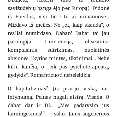
savižudybių banga ėjo per Europą), Didonė
iš Eneidos, visi tie riteriai romanuose…
Mirdavo iš meilės. Ne „oi, kaip skauda“, o
realiai numirdavo. Dabar? Dabar tai jau
patologija. Limerencija, obsesinis-
kompulsinis sutrikimas, nuolatinės
abejonės, įkyrios mintys, tikrinimai… Nebe
kilni kančia, o „eik pas psichoterapeutą,
gydykis“. Romantizuoti nebeleidžia.
O kapitalizmas? Jis prarijo viską, net
intymumą. Pelnas nugali aistrą. Visada. O
dabar dar ir DI… „Mes padarysim jus
laimingesnius!“, – sako. Jums sugeneruos