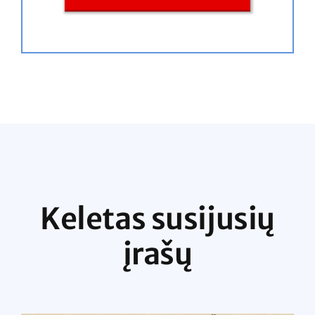
Keletas susijusių
įrašų