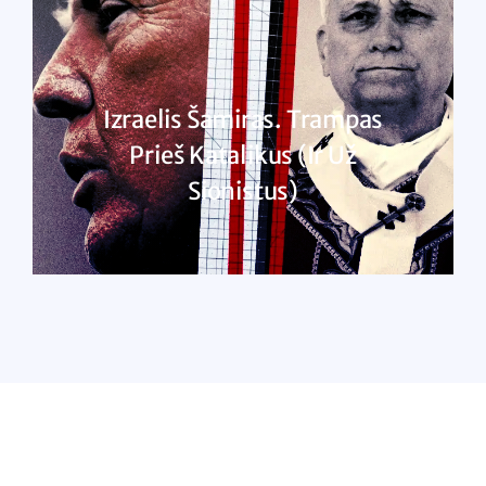
Izraelis Šamiras. Trampas
Prieš Katalikus (ir Už
Sionistus)
SKAITYTI DAUGIAU