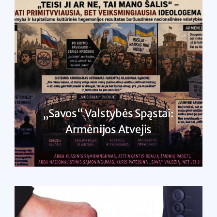
„Savos“ Valstybės Spąstai:
Armėnijos Atvejis
SKAITYTI DAUGIAU