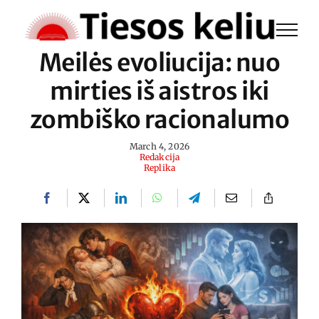
Skip
to
Meilės evoliucija: nuo
content
mirties iš aistros iki
zombiško racionalumo
March 4, 2026
Redakcija
Replika