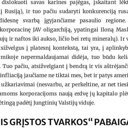
 dislokuoti savas karines pajėgas, įskaitant lėk
 į Rusiją), ir tuo pačiu sudaryti konkurenciją ru
didesnę svarbą įgyjančiame pasaulio regione.
, korporacinę JAV oligarchiją, ypatingai Iloną Mas
ujų ir naftos iki aukso, ličio bei retų mineralų). Ir 
tsižvelgus į platesnį kontekstą, tai yra, į aplinky
omikoje nepermaldaujamai didėja, tuo būdu keli
i. Tuo pačiu, atsižvelgiant į bendrą ir vis aštrėjan
infliaciją jaučiame ne tiktai mes, bet ir patys amer
užkariavimai (nesvarbu, ar perkeltine, ar net tie
nkamoms korporacijoms naują erdvę jų kapitalo plė
ėtingą padėtį Jungtinių Valstijų viduje.
IS GRĮSTOS TVARKOS“ PABAIGA