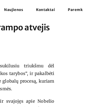
Naujienos
Kontaktai
Paremk
Trampo atvejis
sukilusiu triukšmu dėl
os tarybos“, ir pakalbėti
ie globalų procesą, kuriam
 esmės.
ir svajojęs apie Nobelio