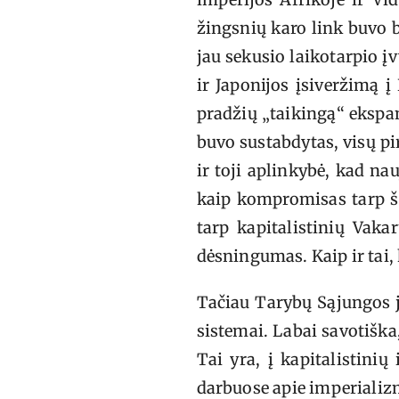
žingsnių karo link buvo 
jau sekusio laikotarpio į
ir Japonijos įsiveržimą į K
pradžių „taikingą“ ekspan
buvo sustabdytas, visų pi
ir toji aplinkybė, kad na
kaip kompromisas tarp šio
tarp kapitalistinių Vaka
dėsningumas. Kaip ir tai, 
Tačiau Tarybų Sąjungos ju
sistemai. Labai savotiška
Tai yra, į kapitalistini
darbuose apie imperializm