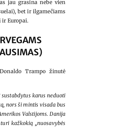
as jau grasina nebe vien
uelai), bet ir ilgamečiams
 ir Europai.
ORVEGAMS
LAUSIMAS)
a Donaldo Trampo žinutė
 8 sustabdytus karus neduoti
ą, nors ši mintis visada bus
 Amerikos Valstijoms. Danija
i turi kažkokią „nuosavybės