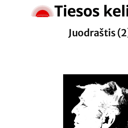
Skip
to
content
Juodraštis (2