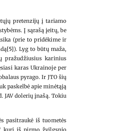
tųjų pretenzijų į tariamo
stybėms. Į sąrašą įeitų, be
sika (prie to pridėkime ir
adą
[5]
). Lyg to būtų maža,
ių pražudžiusius karinius
siasi karas Ukrainoje per
lobalaus pyrago. Ir JTO šių
juk paskelbė apie minėtąją
d. JAV dolerių įnašą. Tokiu
ės pasitraukė iš tuometės
 kuri iš pirmo žvilgsnio