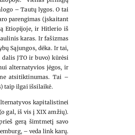
logo – Tautų lygos. O tai
karo parengimas (įskaitant
ą Etiopijoje, ir Hitlerio iš
aulinis karas. Ir fašizmas
bų Sąjungos, dėka. Ir tai,
 dalis JTO ir buvo) kūrėsi
ui alternatyvios jėgos, ir
 ne atsitiktinumas. Tai –
taip ilgai išsilaikė.
lternatyvos kapitalistinei
 gal, iš vis į XIX amžių).
 prieš gerą šimtmetį savo
semburg, – veda link karų.