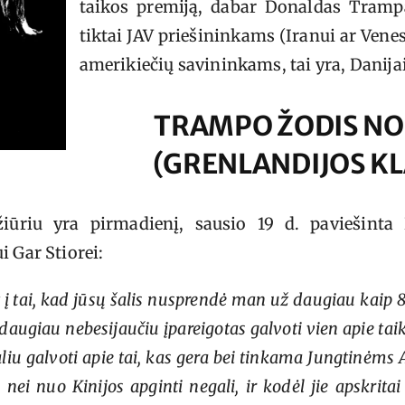
taikos premiją, dabar Donaldas Tramp
tiktai JAV priešininkams (Iranui ar Venes
amerikiečių savininkams, tai yra, Danijai
TRAMPO ŽODIS N
(GRENLANDIJOS K
ožiūriu yra pirmadienį, sausio 19 d. paviešint
i Gar Stiorei:
t į tai, kad jūsų šalis nusprendė man už daugiau kaip
 daugiau nebesijaučiu įpareigotas galvoti vien apie taik
liu galvoti apie tai, kas gera bei tinkama Jungtinėms
 nei nuo Kinijos apginti negali, ir kodėl jie apskrita