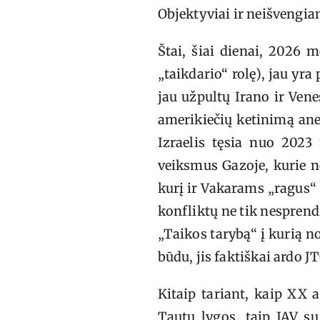
Objektyviai ir neišvengia
Štai, šiai dienai, 2026 
„taikdario“ rolę), jau yra
jau užpultų Irano ir Vene
amerikiečių ketinimą anek
Izraelis tęsia nuo 2023 
veiksmus Gazoje, kurie n
kurį ir Vakarams „ragus“ p
konfliktų ne tik nesprend
„Taikos tarybą“ į kurią no
būdu, jis faktiškai ardo JT
Kitaip tariant, kaip XX 
Tautų lygos, taip JAV s