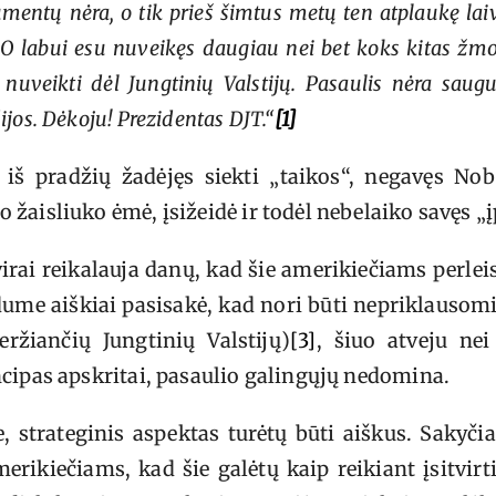
umentų nėra, o tik prieš šimtus metų ten atplaukę laiv
O labui esu nuveikęs daugiau nei bet koks kitas žmog
veikti dėl Jungtinių Valstijų. Pasaulis nėra saugus,
jos. Dėkoju! Prezidentas DJT.“
[1]
 iš pradžių žadėjęs siekti „taikos“, negavęs Nob
aisliuko ėmė, įsižeidė ir todėl nebelaiko savęs „įp
virai reikalauja danų, kad šie amerikiečiams perlei
ume aiškiai pasisakė, kad nori būti nepriklausomi
ržiančių Jungtinių Valstijų)
[3]
, šiuo atveju ne
cipas apskritai, pasaulio galingųjų nedomina.
, strateginis aspektas turėtų būti aiškus. Sakyči
erikiečiams, kad šie galėtų kaip reikiant įsitvirti