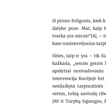
Iš pirmo žvilgsnio, kiek k
dalyko puse. Mat, kaip 
tvarka yra mirusi“
[4]
, – 
karo nusistovėjusius tarpt
Išties, taip ir yra – tik š
kažkada, „senais gerais 
apskritai nesivadovauta 
intervencija Korėjoje be
nesilaikyta tarptautinės
vertus, tokią savivalę ri
JAV ir Tarybų Sąjungos, 